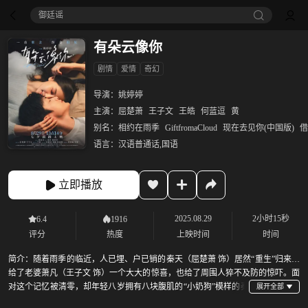
御廷谣‎
有朵云像你
剧情
爱情
奇幻
导演：
姚婷婷
主演：
屈楚萧
王子文
王皓
何蓝逗
黄
别名：
相约在雨季
GiftfromaCloud
现在去见你(中国版)
借
语言：
汉语普通话,国语
立即播放
2025.08.29
2小时15秒
6.4
1916
评分
热度
上映时间
时间
简介：
随着雨季的临近，人已埋、户已销的秦天（屈楚萧 饰）居然“重生”归来，
给了老婆萧凡（王子文 饰）一个大大的惊喜，也给了周围人猝不及防的惊吓。面
对这个记忆被清零，却年轻八岁拥有八块腹肌的“小奶狗”模样的秦
天，萧凡决定先撩为敬。两人在日复一日的甜蜜互动中，曾经紧密相连的心也再