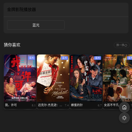
度同频。这场奇迹似乎给了他们一次重新书写爱情的机会，倘若可以的话，真希
望时间定格，雨不要停……
金牌影院
播放器
蓝光
猜你喜欢
换一换
蓝光
蓝光
蓝光
蓝
我，许可
迈克尔·杰克逊：...
蜂蜜的针
女孩不平凡
8.1
7.4
6.7